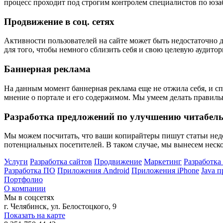
процесс проходит под строгим контролем специалистов по юза
Продвижение в соц. сетях
Активности пользователей на сайте может быть недостаточно 
для того, чтобы немного сблизить себя и свою целевую аудито
Баннерная реклама
На данным момент баннерная реклама еще не отжила себя, и сп
мнение о портале и его содержимом. Мы умеем делать правиль
Разработка предложений по улучшению читабель
Мы можем посчитать, что ваши копирайтеры пишут статьи недо
потенциальных посетителей. В таком случае, мы вынесем нес
Услуги
Разработка сайтов
Продвижение
Маркетинг
Разработк
Разработка ПО
Приложения Android
Приложения iPhone
Java 
Портфолио
О компании
Мы в соцсетях
г. Челябинск, ул. Белостоцкого, 9
Показать на карте