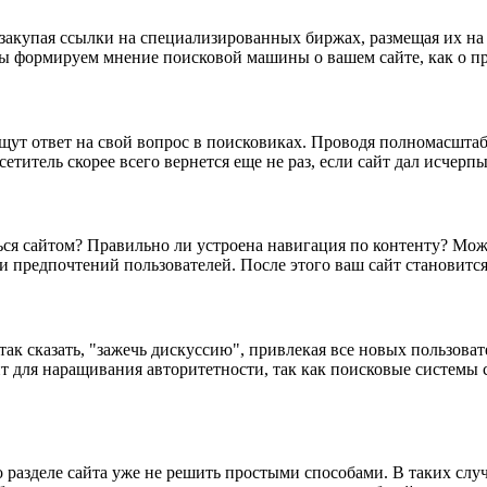
закупая ссылки на специализированных биржах, размещая их на 
, мы формируем мнение поисковой машины о вашем сайте, как о
 ищут ответ на свой вопрос в поисковиках. Проводя полномасш
етитель скорее всего вернется еще не раз, если сайт дал исчер
ся сайтом? Правильно ли устроена навигация по контенту? Може
в и предпочтений пользователей. После этого ваш сайт становит
ак сказать, "зажечь дискуссию", привлекая все новых пользова
для наращивания авторитетности, так как поисковые системы с
 разделе сайта уже не решить простыми способами. В таких слу