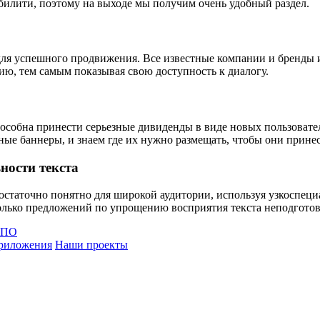
билити, поэтому на выходе мы получим очень удобный раздел.
для успешного продвижения. Все известные компании и бренды и
рию, тем самым показывая свою доступность к диалогу.
особна принести серьезные дивиденды в виде новых пользовател
ные баннеры, и знаем где их нужно размещать, чтобы они прине
ности текста
статочно понятно для широкой аудитории, используя узкоспеци
колько предложений по упрощению восприятия текста неподгото
а ПО
приложения
Наши проекты