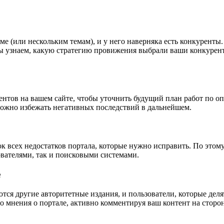
е (или нескольким темам), и у него наверняка есть конкуренты
 узнаем, какую стратегию провижения выбрали ваши конкуренты
нтов на вашем сайте, чтобы уточнить будущий план работ по о
 можно избежать негативных последствий в дальнейшем.
ок всех недостатков портала, которые нужно исправить. По этом
ователями, так и поисковыми системами.
е
ются другие авторитетные издания, и пользователи, которые де
мнения о портале, активно комментируя ваш контент на сторон