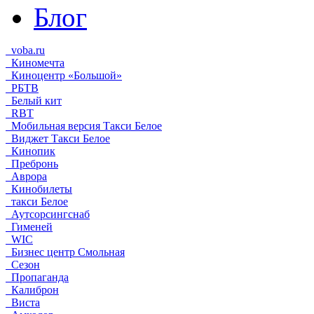
Блог
voba.ru
Киномечта
Киноцентр «Большой»
РБТВ
Белый кит
RBT
Мобильная версия Такси Белое
Виджет Такси Белое
Кинопик
Пребронь
Аврора
Кинобилеты
такси Белое
Аутсорсингснаб
Гименей
WIC
Бизнес центр Смольная
Сезон
Пропаганда
Калиброн
Виста