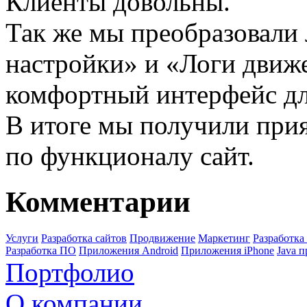
Клиенты довольны.
Так же мы преобразовали
настройки» и «Логи движе
комфортный интерфейс дл
В итоге мы получили при
по функционалу сайт.
Комментарии
Услуги
Разработка сайтов
Продвижение
Маркетинг
Разработк
Разработка ПО
Приложения Android
Приложения iPhone
Java 
Портфолио
О компании