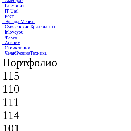
Амкодор
Гармония
IT Ural
Рост
Эргида Мебель
Смоленские Бриллианты
Inloveyou
Факел
Аркаим
Стомклиник
ЧелябРезинаТехника
Портфолио
115
110
111
114
101