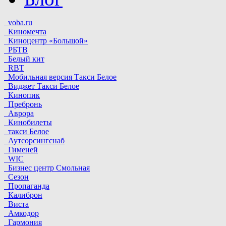
voba.ru
Киномечта
Киноцентр «Большой»
РБТВ
Белый кит
RBT
Мобильная версия Такси Белое
Виджет Такси Белое
Кинопик
Пребронь
Аврора
Кинобилеты
такси Белое
Аутсорсингснаб
Гименей
WIC
Бизнес центр Смольная
Сезон
Пропаганда
Калиброн
Виста
Амкодор
Гармония