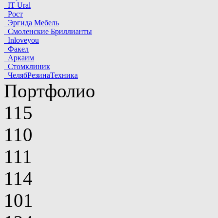
IT Ural
Рост
Эргида Мебель
Смоленские Бриллианты
Inloveyou
Факел
Аркаим
Стомклиник
ЧелябРезинаТехника
Портфолио
115
110
111
114
101